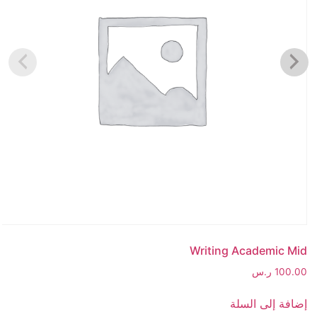
al
Writing Academic M
100.
ر.س
00
افة إلى السلة
إض