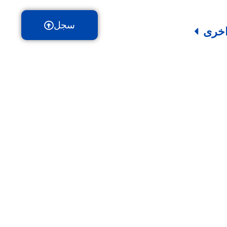
سجل
خرى