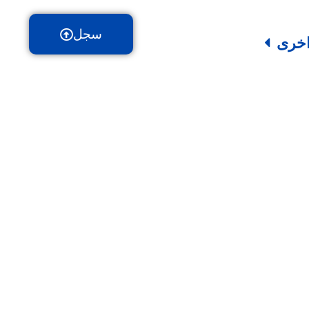
سجل
خرى