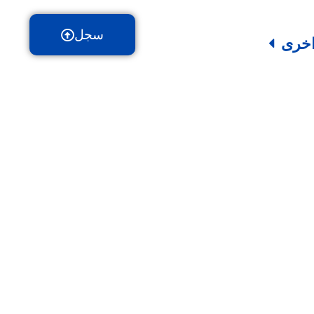
سجل
خرى