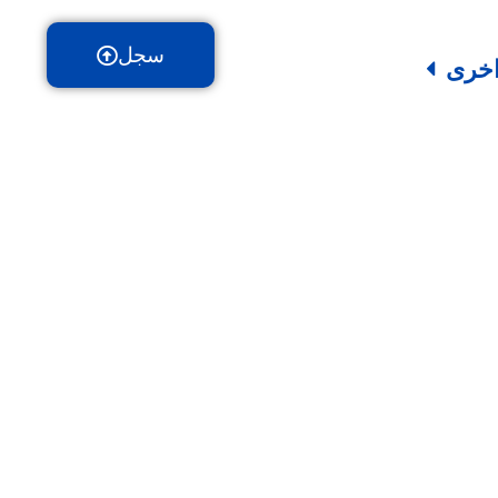
سجل
خرى