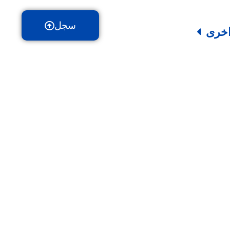
سجل
خرى