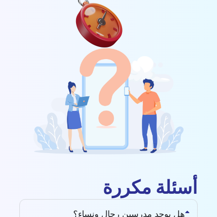
أسئلة مكررة
هل يوجد مدرسين رجال ونساء؟