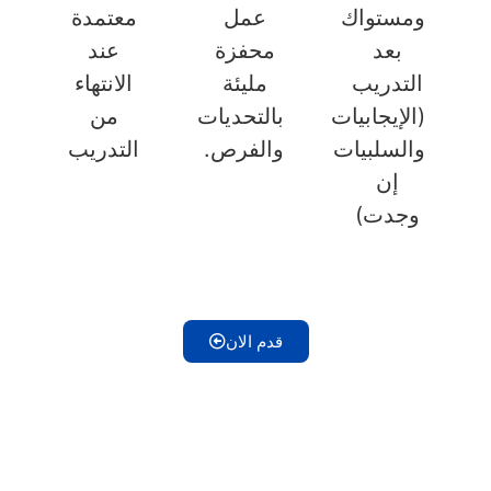
ومستواك
عمل
معتمدة
بعد
محفزة
عند
التدريب
مليئة
الانتهاء
(الإيجابيات
بالتحديات
من
والسلبيات
والفرص.
التدريب
إن
وجدت)
قدم الان