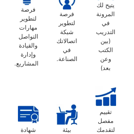
يتيح لك
فرصة
المرونة
فرصة
لتطوير
في
لتطوير
مهارات
التدريب
شبكة
التواصل
(بين
اتصالاتك
والقيادة
الكتب
في
وإدارة
وعن
الصناعة.
المشاريع.
بعد)
تقييم
مفصل
لتقدمك
بيئة
شهادة