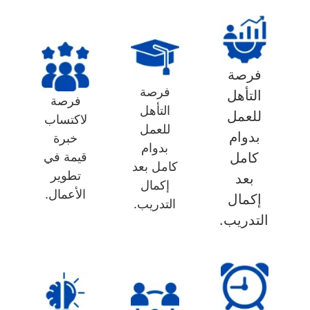
فرصة
فرصة
التأهل
فرصة
التأهل
للعمل
لاكتساب
للعمل
بدوام
خبرة
بدوام
كامل
قيمة في
كامل بعد
تطوير
بعد
إكمال
الأعمال.
إكمال
التدريب.
التدريب.